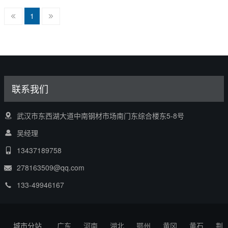
1
联系我们
武汉市东西湖大道中南钢材市场南门东综合楼东5-8号
吴经理
13437189758
278163509@qq.com
133-49946167
城市分站
广东
河南
湖北
鄂州
黄冈
黄石
荆