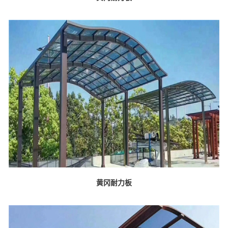
黄冈耐力板