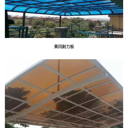
黄冈耐力板