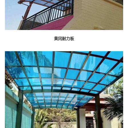
黄冈耐力板