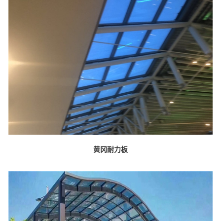
黄冈耐力板