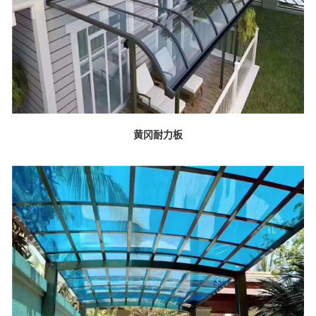
黄冈耐力板