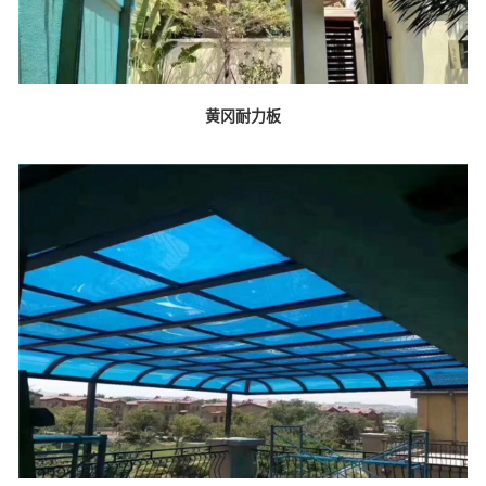
黄冈耐力板