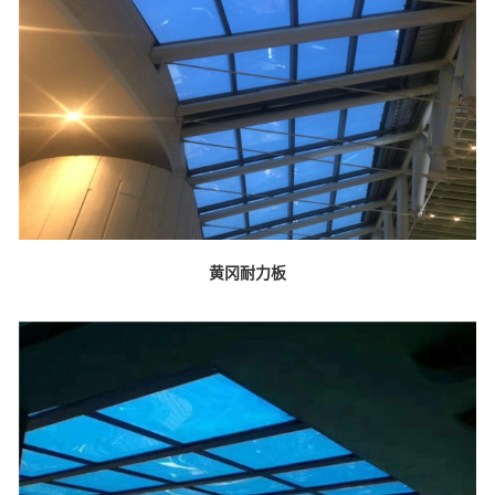
黄冈耐力板