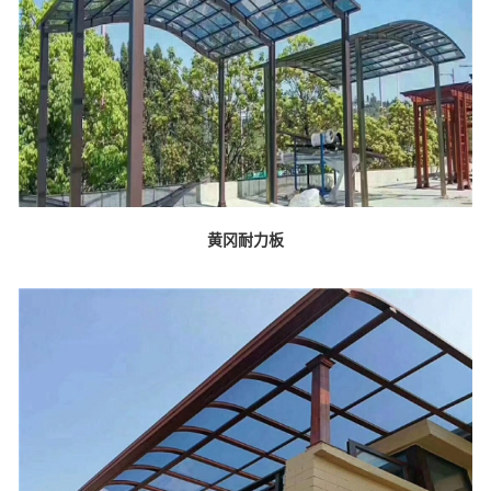
黄冈耐力板